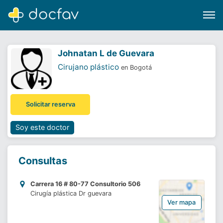
Johnatan L de Guevara
Cirujano plástico
en Bogotá
Buscar
Solicitar reserva
Software para clínicas
Soporte
Soy este doctor
¿Eres un doctor?
Consultas
Carrera 16 # 80-77 Consultorio 506
Cirugía plástica Dr guevara
Ver mapa