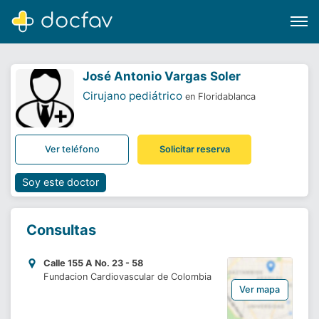
José Antonio Vargas Soler
Cirujano pediátrico
en Floridablanca
Buscar
Ver teléfono
Solicitar reserva
Software para clínicas
Soporte
Soy este doctor
¿Eres un doctor?
Consultas
Calle 155 A No. 23 - 58
Fundacion Cardiovascular de Colombia
Ver mapa