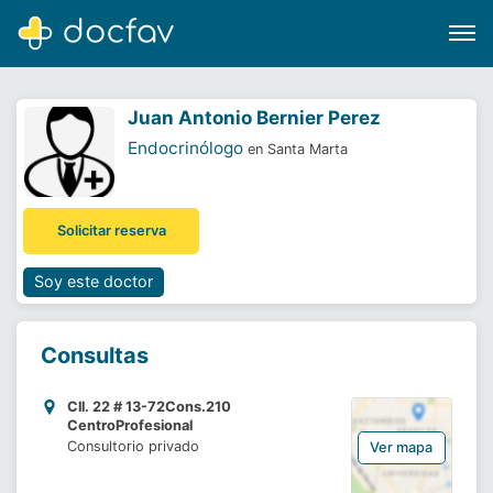
Juan Antonio Bernier Perez
Endocrinólogo
en Santa Marta
Buscar
Solicitar reserva
Software para clínicas
Soporte
Soy este doctor
¿Eres un doctor?
Consultas
Cll. 22 # 13-72Cons.210
CentroProfesional
Consultorio privado
Ver mapa