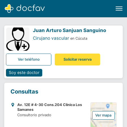
Juan Arturo Sanjuan Sanguino
Cirujano vascular
en Cúcuta
Buscar
Ver teléfono
Solicitar reserva
Software para clínicas
Soporte
Soy este doctor
¿Eres un doctor?
Consultas
Av. 12E # 4-30 Cons.204 Clinica Los
Samanes
Consultorio privado
Ver mapa