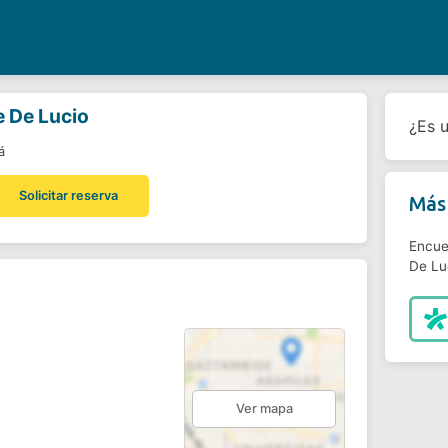
 De Lucio
¿Es 
á
Solicitar reserva
Más 
Encue
De Lu
Ver mapa