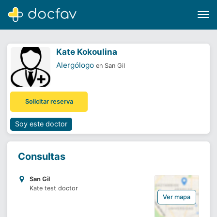
Kate Kokoulina
Alergólogo
en San Gil
Buscar
Solicitar reserva
Software para clínicas
Soporte
Soy este doctor
¿Eres un doctor?
Consultas
San Gil
Kate test doctor
Ver mapa