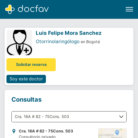
Luis Felipe Mora Sanchez
Otorrinolaringólogo
en Bogotá
Buscar
Solicitar reserva
Software para clínicas
Soporte
Soy este doctor
¿Eres un doctor?
Consultas
Cra. 16A # 82 - 75Cons. 503
Consultorio privado