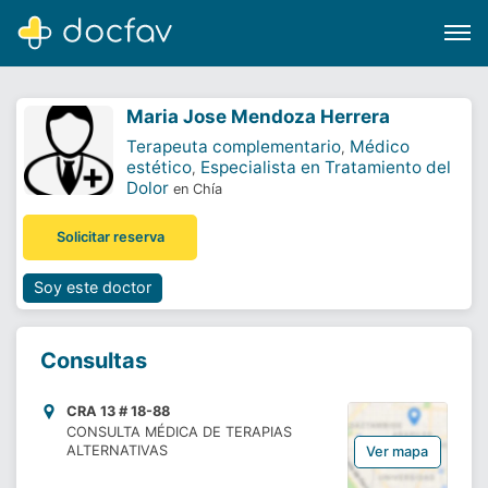
Maria Jose Mendoza Herrera
Terapeuta complementario
Médico
,
estético
Especialista en Tratamiento del
,
Dolor
en Chía
Buscar
Software para clínicas
Solicitar reserva
Soporte
Soy este doctor
¿Eres un doctor?
Consultas
CRA 13 # 18-88
CONSULTA MÉDICA DE TERAPIAS
ALTERNATIVAS
Ver mapa