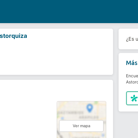
Astorquiza
¿Es 
Más 
Encue
Astorq
Ver mapa