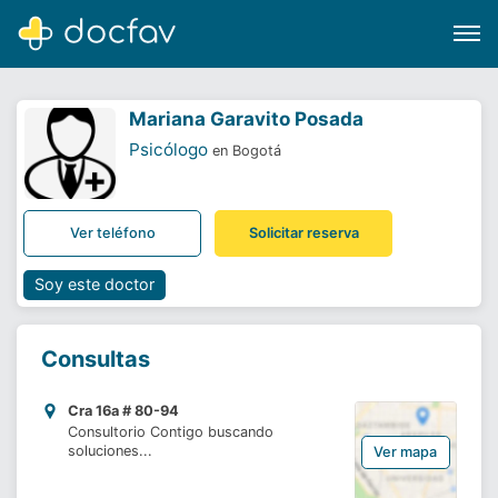
Mariana Garavito Posada
Psicólogo
en Bogotá
Buscar
Ver teléfono
Solicitar reserva
Software para clínicas
Soporte
Soy este doctor
¿Eres un doctor?
Consultas
Cra 16a # 80-94
Consultorio Contigo buscando
soluciones...
Ver mapa