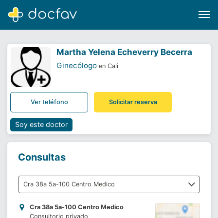
Martha Yelena Echeverry Becerra
Ginecólogo
en Cali
Buscar
Ver teléfono
Solicitar reserva
Software para clínicas
Soporte
Soy este doctor
¿Eres un doctor?
Consultas
Cra 38a 5a-100 Centro Medico
Consultorio privado