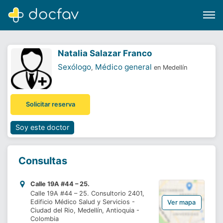
Natalia Salazar Franco
Sexólogo
Médico general
,
en Medellín
Buscar
Solicitar reserva
Software para clínicas
Soporte
Soy este doctor
¿Eres un doctor?
Consultas
Calle 19A #44 – 25.
Calle 19A #44 – 25. Consultorio 2401,
Edificio Médico Salud y Servicios -
Ver mapa
Ciudad del Rio, Medellín, Antioquia -
Colombia