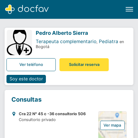
Pedro Alberto Sierra
Terapeuta complementario
Pediatra
,
en
Bogotá
Buscar
Ver teléfono
Solicitar reserva
Software para clínicas
Soporte
Soy este doctor
¿Eres un doctor?
Consultas
Cra 22 N° 45 c -36 consultorio 506
Consultorio privado
Ver mapa