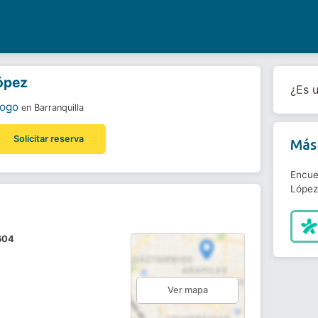
ópez
¿Es 
logo
en Barranquilla
Solicitar reserva
Más 
Encue
López
 604
Ver mapa