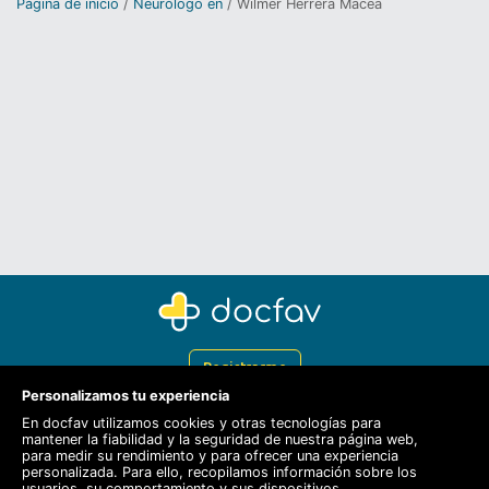
Página de inicio
Neurólogo en
Wilmer Herrera Macea
Registrarme
Personalizamos tu experiencia
Docfav
En docfav utilizamos cookies y otras tecnologías para
mantener la fiabilidad y la seguridad de nuestra página web,
Recursos
para medir su rendimiento y para ofrecer una experiencia
personalizada. Para ello, recopilamos información sobre los
Para doctores
usuarios, su comportamiento y sus dispositivos