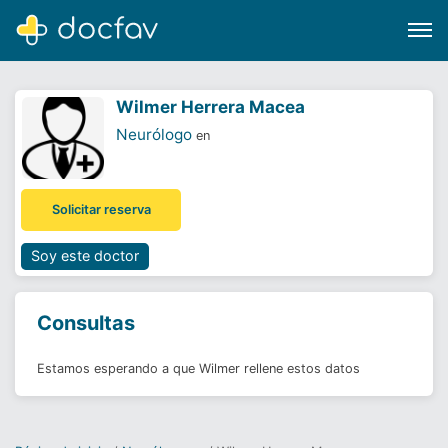
Wilmer Herrera Macea
Neurólogo
en
Buscar
Solicitar reserva
Software para clínicas
Soporte
Soy este doctor
¿Eres un doctor?
Consultas
Estamos esperando a que Wilmer rellene estos datos