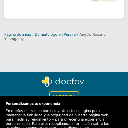
Página de inicio
Dermatólogo en Pereira
Angulo Rosario
Yarzagaray
Registrarme
Personalizamos tu experiencia
Docfav
En docfav utilizamos cookies y otras tecnologías para
mantener la fiabilidad y la seguridad de nuestra página web,
Recursos
para medir su rendimiento y para ofrecer una experiencia
personalizada. Para ello, recopilamos información sobre los
Para doctores
usuarios, su comportamiento y sus dispositivos