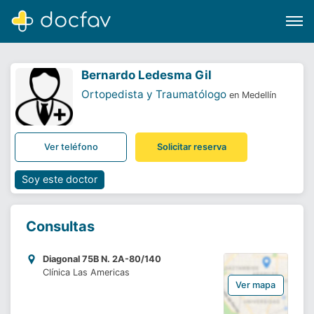
Bernardo Ledesma Gil
Ortopedista y Traumatólogo
en Medellín
Buscar
Ver teléfono
Solicitar reserva
Software para clínicas
Soporte
Soy este doctor
¿Eres un doctor?
Consultas
Diagonal 75B N. 2A-80/140
Clínica Las Americas
Ver mapa