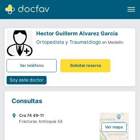
Hector Guillerm Alvarez Garcia
Ortopedista y Traumatólogo
en Medellín
Buscar
Ver teléfono
Solicitar reserva
Software para clínicas
Soporte
Soy este doctor
¿Eres un doctor?
Consultas
Cra 74 49-11
Fracturas Antioquia SA
Ver mapa