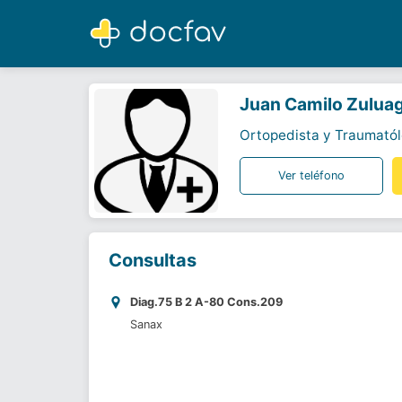
Juan Camilo Zuluaga Ruiz
Ortopedista y Traumatólogo
Juan Camilo Zuluag
Ortopedista y Traumató
Ver teléfono
Consultas
Diag.75 B 2 A-80 Cons.209
Sanax