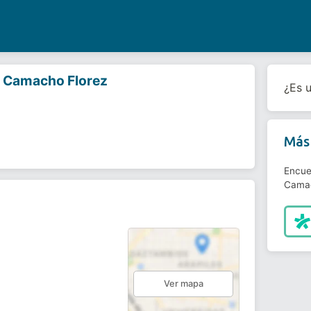
 Camacho Florez
¿Es 
Más 
Encue
Camac
Ver mapa